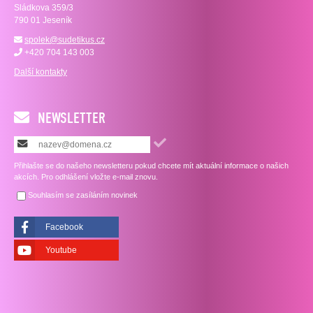
Sládkova 359/3
790 01 Jeseník
spolek@sudetikus.cz
+420 704 143 003
Další kontakty
NEWSLETTER
Přihlašte se do našeho newsletteru pokud chcete mít aktuální informace o našich
akcích. Pro odhlášení vložte e-mail znovu.
Souhlasím se zasíláním novinek
Facebook
Youtube