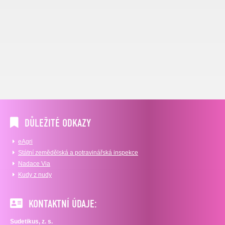
DŮLEŽITÉ ODKAZY
eAgri
Státní zemědělská a potravinářská inspekce
Nadace Via
Kudy z nudy
KONTAKTNÍ ÚDAJE:
Sudetikus, z. s.